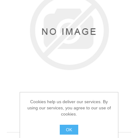
Товары для рыбалки
Cookies help us deliver our services. By
using our services, you agree to our use of
Фонарь кемпинговый
cookies.
Аксессуары для лодок
Следопыт Маяк
OK