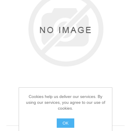
Товары для рыбалки
Cookies help us deliver our services. By
using our services, you agree to our use of
Фонарь кемпинговый
cookies.
Аксессуары для лодок
Следопыт Неон-2
OK