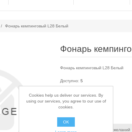
ачение атрибута
/
Фонарь кемпинговый L28 Белый
Фонарь кемпинг
Фонарь кемпинговый L28 Белый
Доступно:
5
Cookies help us deliver our services. By
1 250,00 ₽
using our services, you agree to our use of
cookies.
В КОРЗИНУ
OK
Добавить в список пожеланий