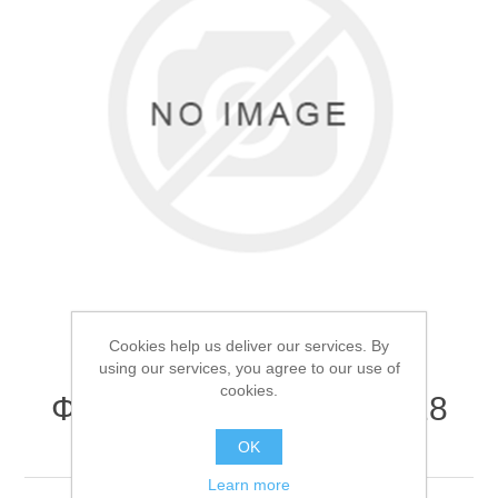
Товары для рыбалки
Cookies help us deliver our services. By
using our services, you agree to our use of
cookies.
Фонарь кемпинговый L28
Аксессуары для лодок
Мятный
OK
Learn more