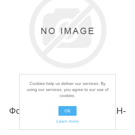
Товары для рыбалки
Cookies help us deliver our services. By
using our services, you agree to our use of
cookies.
Фонарь налобный Огонь H-
OK
Аксессуары для лодок
156
Learn more