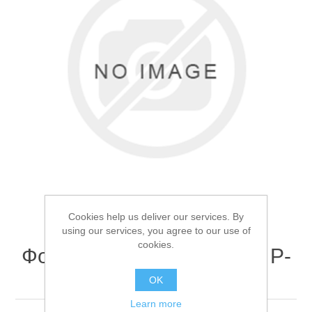
Товары для рыбалки
Cookies help us deliver our services. By
using our services, you agree to our use of
cookies.
Фонарь налобный Поиск P-
Аксессуары для лодок
2199-1H
OK
Learn more