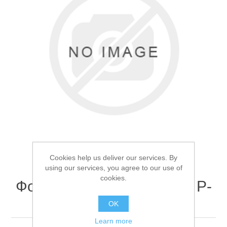
Товары для рыбалки
Cookies help us deliver our services. By
using our services, you agree to our use of
cookies.
Фонарь налобный Поиск P-
Аксессуары для лодок
T07-1 T6
OK
Learn more