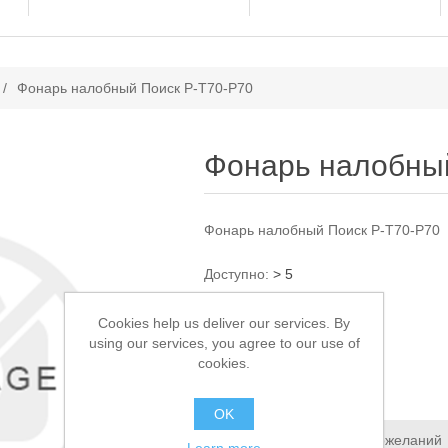
ачение атрибута
/
Фонарь налобный Поиск P-T70-P70
Фонарь налобный
Фонарь налобный Поиск P-T70-P70
Доступно:
> 5
Cookies help us deliver our services. By
1 450,00 ₽
using our services, you agree to our use of
cookies.
В КОРЗИНУ
OK
Добавить в список пожеланий