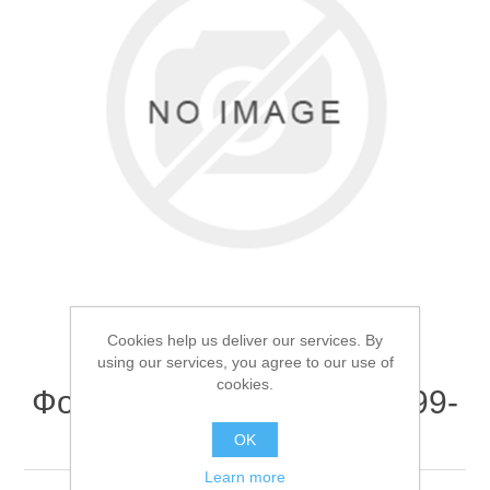
Товары для рыбалки
Cookies help us deliver our services. By
using our services, you agree to our use of
cookies.
Фонарь налобный BL-2199-
Аксессуары для лодок
3 Желтый свет
OK
Learn more