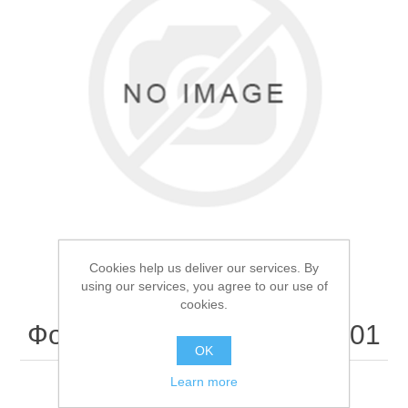
Товары для рыбалки
Cookies help us deliver our services. By
using our services, you agree to our use of
cookies.
Фонарь налобный YYC-101
Аксессуары для лодок
OK
Learn more
Фонарь налобный YYC-101