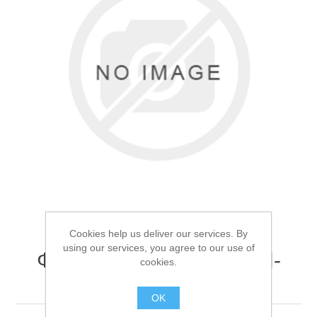
Товары для рыбалки
Cookies help us deliver our services. By
using our services, you agree to our use of
Фонарь ручной Огонь H-
cookies.
Аксессуары для лодок
717M
OK