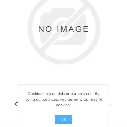
Товары для рыбалки
Cookies help us deliver our services. By
using our services, you agree to our use of
Фонарь ручной Огонь H-
cookies.
Аксессуары для лодок
888-T6
OK