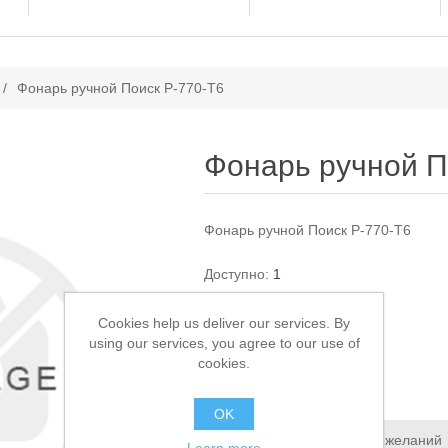
ачение атрибута
/
Фонарь ручной Поиск P-770-T6
Фонарь ручной П
Фонарь ручной Поиск P-770-T6
Доступно:
1
Cookies help us deliver our services. By
1 100,00 ₽
using our services, you agree to our use of
cookies.
В КОРЗИНУ
OK
Добавить в список пожеланий