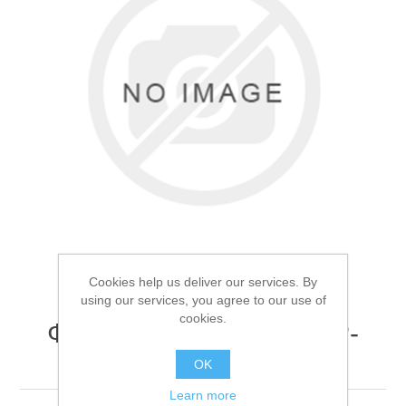
Товары для рыбалки
Cookies help us deliver our services. By
using our services, you agree to our use of
cookies.
Фонарь ручной Поиск P-
Аксессуары для лодок
F126-P100
OK
Learn more