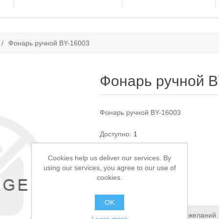
ачение атрибута
/
Фонарь ручной BY-16003
Фонарь ручной B
Фонарь ручной BY-16003
Доступно:
1
Cookies help us deliver our services. By
550,00 ₽
using our services, you agree to our use of
cookies.
В КОРЗИНУ
OK
Добавить в список пожеланий