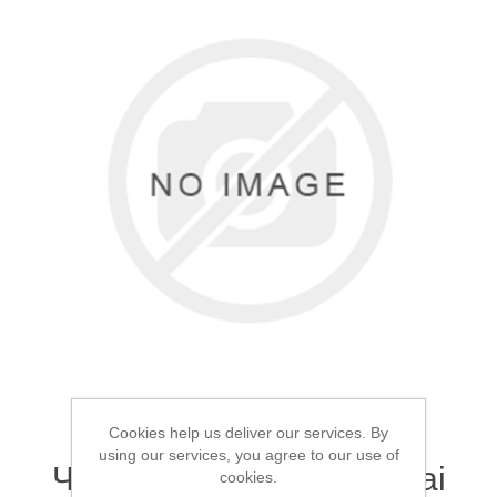
Товары для рыбалки
Аксессуары для лодок
Cookies help us deliver our services. By
using our services, you agree to our use of
Чехол для удилищ Jin Tai
cookies.