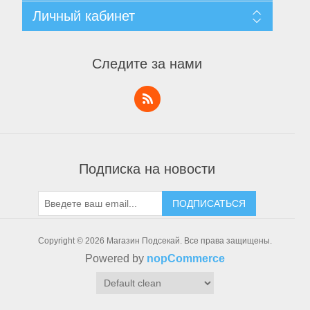
Уведомление о конфиденциальности
Поиск
Личный кабинет
Пользовательское соглашение
Новости
О нас
Блог
Личный кабинет
Контакты
Последние
Заказы
Следите за нами
Список сравнения
Адреса
Новинки
Корзины
Список пожеланий
Заявка на аккаунт поставщика
Тактическое снаряжение
Подписка на новости
ПОДПИСАТЬСЯ
Copyright © 2026 Магазин Подсекай. Все права защищены.
Powered by
nopCommerce