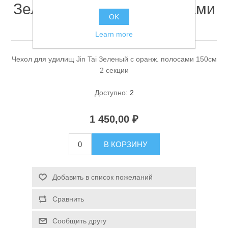
Зеленый с оранж. полосами
OK
150см 2 секции
Learn more
Чехол для удилищ Jin Tai Зеленый с оранж. полосами 150см
2 секции
Доступно:
2
Спасательные средства
1 450,00 ₽
В КОРЗИНУ
Добавить в список пожеланий
Сравнить
Сообщить другу