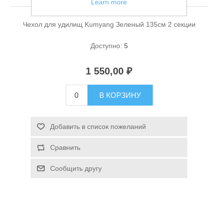
Learn more
Чехол для удилищ Kumyang Зеленый 135см 2 секции
Доступно:
5
1 550,00 ₽
Спасательные средства
В КОРЗИНУ
Добавить в список пожеланий
Сравнить
Сообщить другу