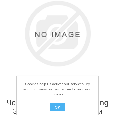
Товары для рыбалки
Cookies help us deliver our services. By
using our services, you agree to our use of
cookies.
Аксессуары для лодок
Чехол для удилищ Kumyang
OK
Зеленый 135см 2 секции