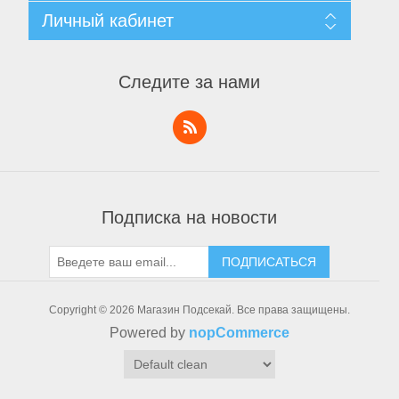
Уведомление о конфиденциальности
Поиск
Личный кабинет
Пользовательское соглашение
Новости
О нас
Блог
Личный кабинет
Контакты
Последние
Заказы
Следите за нами
Список сравнения
Адреса
Новинки
Корзины
Список пожеланий
Заявка на аккаунт поставщика
Тактическое снаряжение
Подписка на новости
ПОДПИСАТЬСЯ
Copyright © 2026 Магазин Подсекай. Все права защищены.
Powered by
nopCommerce