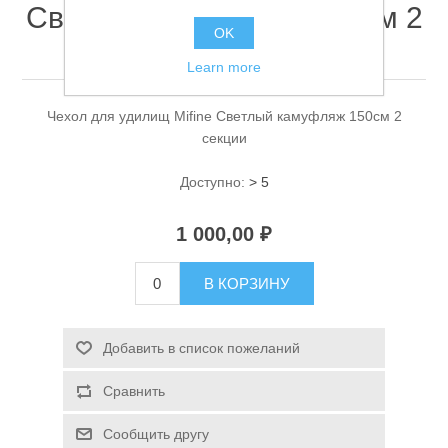
Светлый камуфляж 150см 2
OK
секции
Learn more
Чехол для удилищ Mifine Светлый камуфляж 150см 2
секции
Доступно:
> 5
Спасательные средства
1 000,00 ₽
В КОРЗИНУ
Добавить в список пожеланий
Сравнить
Сообщить другу