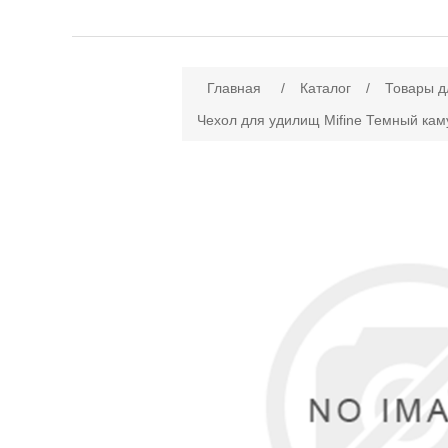
Имя атрибута
Зн
Главная
/
Каталог
/
Товары д
Чехол для удилищ Mifine Темный ка