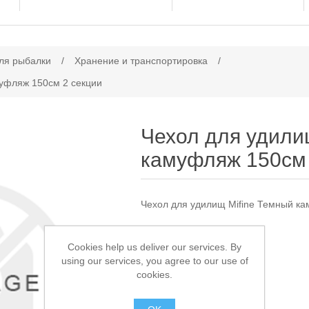
ачение атрибута
ля рыбалки
/
Хранение и транспортировка
/
муфляж 150см 2 секции
Чехол для удили
камуфляж 150см 
Чехол для удилищ Mifine Темный к
Доступно:
> 5
Cookies help us deliver our services. By
using our services, you agree to our use of
1 000,00 ₽
cookies.
В КОРЗИНУ