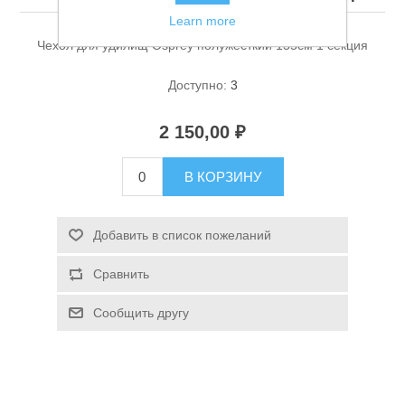
Learn more
Чехол для удилищ Osprey полужесткий 135см 1 секция
Доступно:
3
2 150,00 ₽
Спасательные средства
В КОРЗИНУ
Добавить в список пожеланий
Сравнить
Сообщить другу