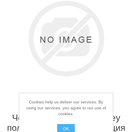
Товары для рыбалки
Cookies help us deliver our services. By
using our services, you agree to our use of
Аксессуары для лодок
cookies.
Чехол для удилищ Osprey
полужесткий 135см 1 секция
OK