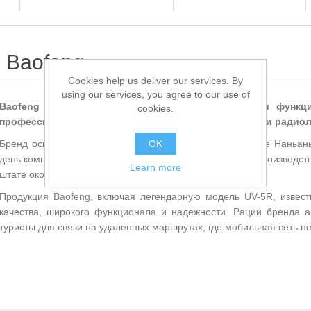
Baofeng
Cookies help us deliver our services. By
using our services, you agree to our use of
Baofeng — китайский производитель доступных и функц
cookies.
профессиональной деятельности, активного отдыха и радиол
Бренд основал г-н Ван Дзиньдин (Wang Jinding) в городе Наньа
OK
день компания является одним из мировых лидеров в производст
Learn more
штате около 50 разработчиков.
Продукция Baofeng, включая легендарную модель UV-5R, извест
качества, широкого функционала и надежности. Рации бренда а
туристы для связи на удаленных маршрутах, где мобильная сеть н