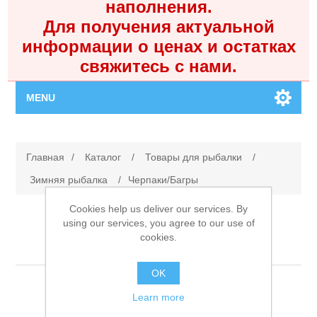
наполнения.
Для получения актуальной
информации о ценах и остатках
свяжитесь с нами.
MENU
Главная
Главная
/
Каталог
/
Товары для рыбалки
/
Каталог
Зимняя рыбалка
/
Черпаки/Багры
Cookies help us deliver our services. By
Контакты
using our services, you agree to our use of
cookies.
Черпаки/Багры
Личный кабинет
OK
Поиск
Learn more