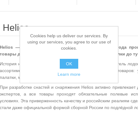
Helios
Cookies help us deliver our services. By
using our services, you agree to our use of
Helios — это российский бренд, который с 2012 года про
cookies.
товары для активного отдыха на природе — от рыбалки до ту
История началась, когда компания «ТОНАР», производитель лодо
OK
ассортимент. Сегодня бренд предлагает более 5000 товаров: 
Learn more
палатки, мебель, посуду и специализированную одежду.
При разработке снастей и снаряжения Helios активно привлекае
экспертов, а все товары проходят обязательные полевые ис
условиях. Эта приверженность качеству и российским реалиям сд
стали даже официальной формой сборной России по подлёдной ло