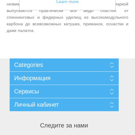
Learn more
низким ценам, не жертвуя качеством. Под этой маркой
выпускаются практически все виды снастей: от
спиннинговых и фидерных удилищ из высокомодульного
карбона до всевозможных катушек, приманок, оснастки и
Товары для рыбалки
даже палаток.
Categories
Информация
Карта сайта
Сервисы
Доставка и возврат
Уведомление о конфиденциальности
Поиск
Личный кабинет
Пользовательское соглашение
Новости
Аксессуары для лодок
О нас
Блог
Личный кабинет
Контакты
Последние
Заказы
Следите за нами
Список сравнения
Адреса
Новинки
Корзины