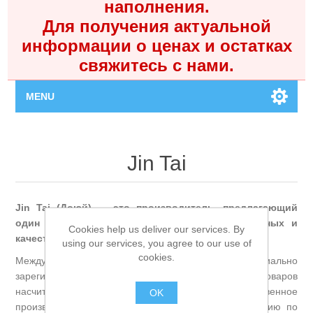
наполнения.
Для получения актуальной
информации о ценах и остатках
свяжитесь с нами.
MENU
Главная
Jin Tai
Каталог
Jin Tai (Доюй) — это производитель, предлагающий
Контакты
один из самых полных ассортиментов доступных и
Cookies help us deliver our services. By
качественных снастей на российском рынке.
using our services, you agree to our use of
Личный кабинет
cookies.
Международный бренд Jin Tai был официально
зарегистрирован в 2003 году, а продажи его товаров
Поиск
насчитывают более 15 лет. Компания имеет собственное
OK
производство, что позволяет ей предлагать продукцию по