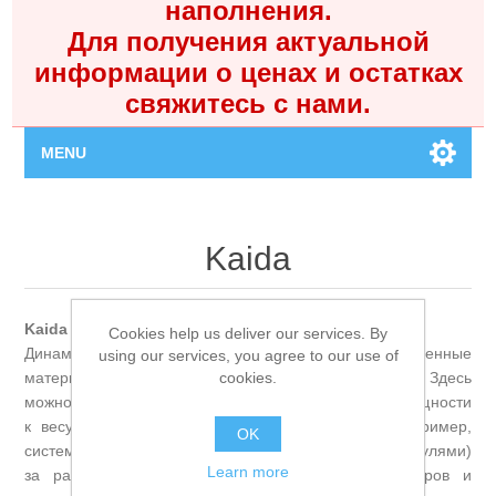
наполнения.
Для получения актуальной
информации о ценах и остатках
свяжитесь с нами.
MENU
Главная
Kaida
Каталог
Kaida — Агрессивный прогресс.
Cookies help us deliver our services. By
Контакты
Динамичный бренд, который быстро внедряет современные
using our services, you agree to our use of
cookies.
материалы и конструкции, делая их доступными. Здесь
Личный кабинет
можно найти удилища с отличным соотношением мощности
к весу и катушки с интересными решениями (например,
OK
системами дальнего заброса или облегчёнными шпулями)
Поиск
Learn more
за разумные деньги. Выбор для экспериментаторов и