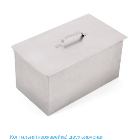
Коптильня(нержавейка) двухъярусная