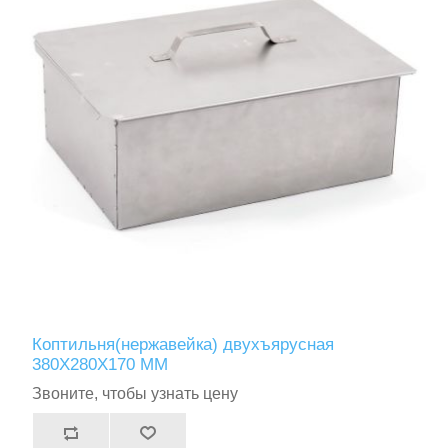
Коптильня(нержавейка) двухъярусная
380Х280Х170 ММ
Звоните, чтобы узнать цену