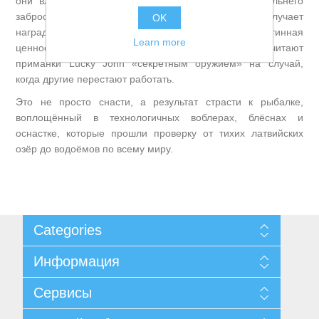
они владеют запатентованными системами для дальнего
заброса (MCS, OSS), а их продукция регулярно получает
OK
награды на международных выставках. Но истинная
Learn more
ценность бренда — в доверии рыболовов. Многие считают
Товары для рыбалки
приманки Lucky John «секретным оружием» на случай,
когда другие перестают работать.
Это не просто снасти, а результат страсти к рыбалке,
воплощённый в технологичных воблерах, блёснах и
оснастке, которые прошли проверку от тихих латвийских
озёр до водоёмов по всему миру.
Categories
Информация
Аксессуары для лодок
Карта сайта
Сервисы
Доставка и возврат
Уведомление о конфиденциальности
Поиск