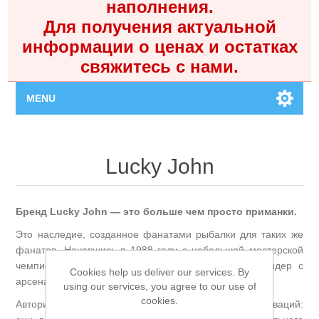
наполнения.
Для получения актуальной
информации о ценах и остатках
свяжитесь с нами.
MENU
Главная
Lucky John
Каталог
Бренд Lucky John — это больше чем просто приманки.
Контакты
Это наследие, созданное фанатами рыбалки для таких же
фанатов. Начавшись в 1988 году с небольшой мастерской
Личный кабинет
чемпиона Яниса Стикутса, сегодня это мировой лидер с
Cookies help us deliver our services. By
арсеналом более 4000 наименований.
using our services, you agree to our use of
Поиск
cookies.
Авторитет Lucky John заслужен десятилетиями инноваций: