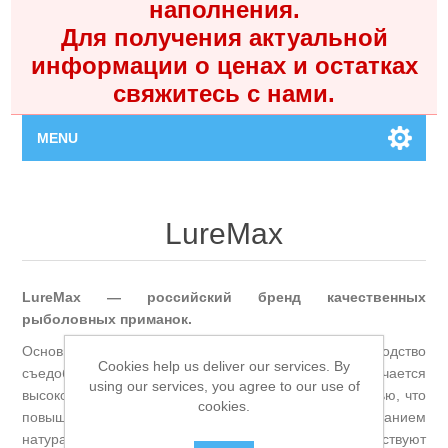
наполнения.
Для получения актуальной
информации о ценах и остатках
свяжитесь с нами.
MENU
Главная
LureMax
Каталог
LureMax — российский бренд качественных
Контакты
рыболовных приманок.
Основной специализацией LureMax является производство
Личный кабинет
Cookies help us deliver our services. By
съедобных силиконовых приманок. Продукция отличается
using our services, you agree to our use of
высокой реалистичностью, положительной плавучестью, что
cookies.
Поиск
повышает эффективность проводки, и использованием
натуральных аттрактантов. Все материалы соответствуют