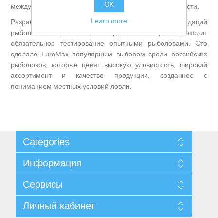
OK
международным стандартам экологической безопасности.
Learn more
Разработка приманок ведётся с учётом рекомендаций
рыболовов-спортсменов, а каждая новая модель проходит
Товары для рыбалки
обязательное тестирование опытными рыболовами. Это
сделало LureMax популярным выбором среди российских
рыболовов, которые ценят высокую уловистость, широкий
ассортимент и качество продукции, созданное с
пониманием местных условий ловли.
Categories
Информация
Карта сайта
Аксессуары для лодок
Сервисы
Доставка и возврат
Уведомление о конфиденциальности
Поиск
Личный кабинет
Пользовательское соглашение
Новости
О нас