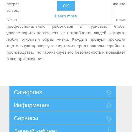
потребители получат новое и инновационное оборудование
OK
высокого качества.
Learn more
Nisus использует обширные знания и опыт
Товары для рыбалки
профессиональных рыболовов и туристов, чтобы
удовлетворить повседневные потребности людей, которые
любят открытый образ жизни. Каждый продукт проходит
тщательную проверку экспертами перед началом серийного
производства, что гарантирует его безопасность и повышает
ваши приключения.
Categories
Информация
Аксессуары для лодок
Карта сайта
Сервисы
Доставка и возврат
Уведомление о конфиденциальности
Поиск
Личный кабинет