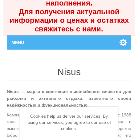
наполнения.
Для получения актуальной
информации о ценах и остатках
свяжитесь с нами.
MENU
Главная
Nisus
Каталог
Nisus — марка снаряжения высочайшего качества для
Контакты
рыбалки и активного отдыха, известного своей
надёжностью и функциональностью.
Личный кабинет
Компания производит товары для рыбалки и туризма с 1988
Cookies help us deliver our services. By
года. Собственные производственные помещения с
using our services, you agree to our use of
Поиск
cookies.
высокотехнологичным оборудованием, конструкторское
бюро и пошаговый контроль качества гарантируют, что