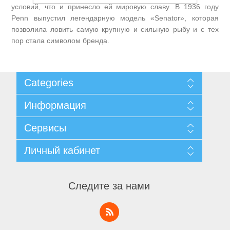
условий, что и принесло ей мировую славу. В 1936 году
Penn выпустил легендарную модель «Senator», которая
позволила ловить самую крупную и сильную рыбу и с тех
пор стала символом бренда.
Товары для рыбалки
Categories
Информация
Карта сайта
Сервисы
Доставка и возврат
Уведомление о конфиденциальности
Поиск
Личный кабинет
Пользовательское соглашение
Новости
О нас
Блог
Личный кабинет
Контакты
Последние
Заказы
Следите за нами
Список сравнения
Адреса
Аксессуары для лодок
Новинки
Корзины
Список пожеланий
Заявка на аккаунт поставщика