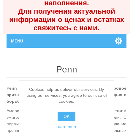
наполнения.
Для получения актуальной
информации о ценах и остатках
свяжитесь с нами.
MENU
Главная
Penn
Каталог
Penn — американская легенда, завоевавшая мировое
Cookies help us deliver our services. By
Контакты
признание своей невероятной надёжностью и мощью в
using our services, you agree to our use of
cookies.
борьбе с морскими гигантами.
Личный кабинет
Американский бренд, основанный в 1932 году немецким
OK
эмигрантом и механиком Отто Хенце в Филадельфии. С
Поиск
первых дней компания ориентировалась на создание
Learn more
прочных и долговечных катушек для экстремальных