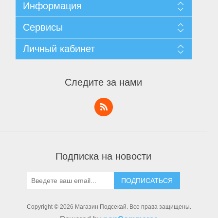
Информация
Карта сайта
Сервисы
Доставка и возврат
Уведомление о конфиденциальности
Поиск
Личный кабинет
Пользовательское соглашение
Новости
О нас
Блог
Личный кабинет
Контакты
Последние
Заказы
Следите за нами
Список сравнения
Адреса
Новинки
Корзины
Список пожеланий
Заявка на аккаунт поставщика
Подписка на новости
ПОДПИСАТЬСЯ
Copyright © 2026 Магазин Подсекай. Все права защищены.