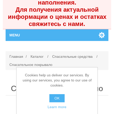
наполнения.
Для получения актуальной
информации о ценах и остатках
свяжитесь с нами.
MENU
Главная
Главная
/
Каталог
/
Спасательные средства
/
Каталог
Спасательное покрывало
Cookies help us deliver our services. By
Контакты
using our services, you agree to our use of
cookies.
Спасательное покрывало
Личный кабинет
OK
Поиск
Learn more