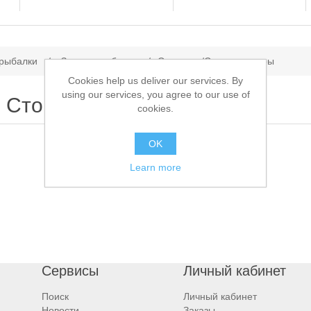
 рыбалки
/
Зимняя рыбалка
/
Сторожки/Сигнализаторы
Cookies help us deliver our services. By
using our services, you agree to our use of
Сторожки/Сигнализаторы
cookies.
OK
Learn more
Сервисы
Личный кабинет
Поиск
Личный кабинет
Новости
Заказы