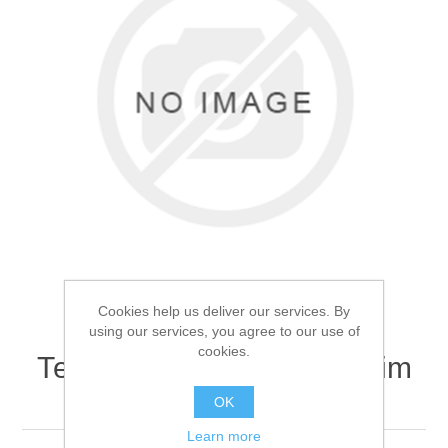
Товары для рыбалки
Cookies help us deliver our services. By
using our services, you agree to our use of
cookies.
Термоноски Comfort Extrim
Аксессуары для лодок
44-46р
OK
Learn more