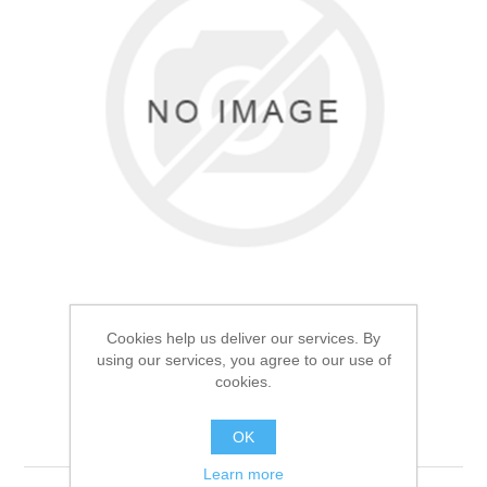
Товары для рыбалки
Cookies help us deliver our services. By
using our services, you agree to our use of
cookies.
Термоноски Comfort
Аксессуары для лодок
Tracking Олива 41-43р
OK
Learn more