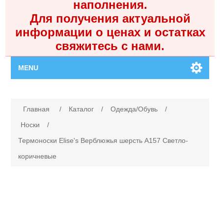
наполнения.
Для получения актуальной
информации о ценах и остатках
свяжитесь с нами.
MENU
Главная
Имя атрибута
Значение атрибута
Главная
/
Каталог
/
Одежда/Обувь
/
Каталог
Носки
/
Термоноски Elise's Верблюжья шерсть A157 Светло-
Контакты
коричневые
Личный кабинет
Поиск