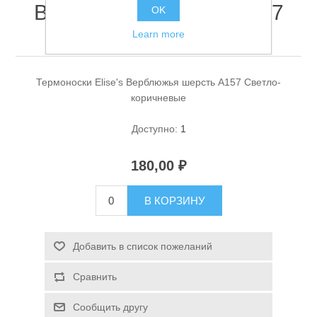
Верблюжья шерсть A157
OK
Светло-коричневые
Learn more
Термоноски Elise's Верблюжья шерсть A157 Светло-
коричневые
Доступно:
1
Спасательные средства
180,00 ₽
В КОРЗИНУ
Добавить в список пожеланий
Сравнить
Сообщить другу