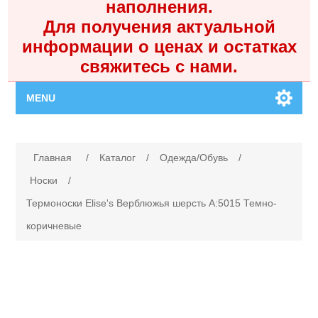
наполнения.
Для получения актуальной
информации о ценах и остатках
свяжитесь с нами.
MENU
Главная
Имя атрибута
Значение атрибута
Главная
/
Каталог
/
Одежда/Обувь
/
Каталог
Носки
/
Термоноски Elise's Верблюжья шерсть A:5015 Темно-
Контакты
коричневые
Личный кабинет
Поиск