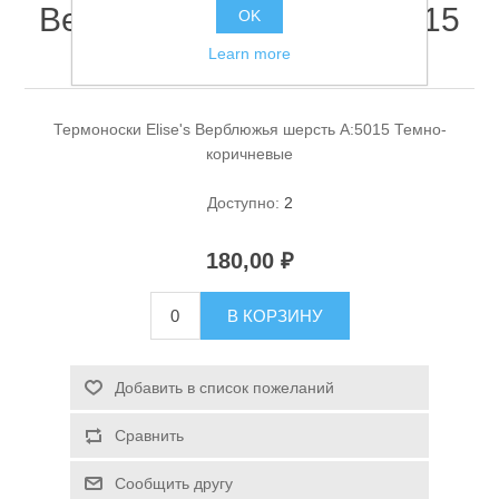
Верблюжья шерсть A:5015
OK
Темно-коричневые
Learn more
Термоноски Elise's Верблюжья шерсть A:5015 Темно-
коричневые
Доступно:
2
Спасательные средства
180,00 ₽
В КОРЗИНУ
Добавить в список пожеланий
Сравнить
Сообщить другу