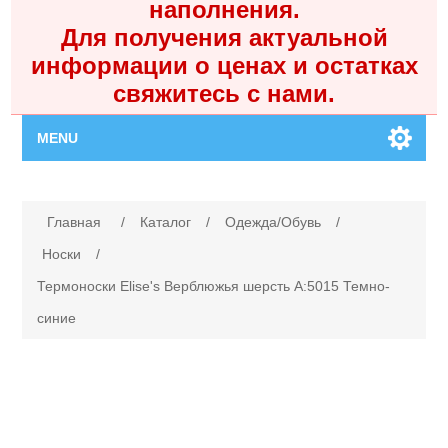
наполнения.
Для получения актуальной
информации о ценах и остатках
свяжитесь с нами.
MENU
Главная
Имя атрибута
Значение атрибута
Главная
/
Каталог
/
Одежда/Обувь
/
Каталог
Носки
/
Термоноски Elise's Верблюжья шерсть A:5015 Темно-
Контакты
синие
Личный кабинет
Поиск