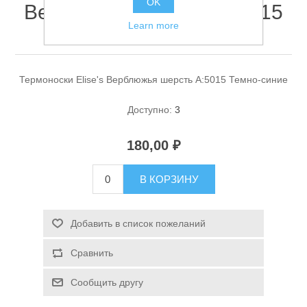
OK
Верблюжья шерсть A:5015
Learn more
Темно-синие
Термоноски Elise's Верблюжья шерсть A:5015 Темно-синие
Доступно:
3
Спасательные средства
180,00 ₽
В КОРЗИНУ
Добавить в список пожеланий
Сравнить
Сообщить другу